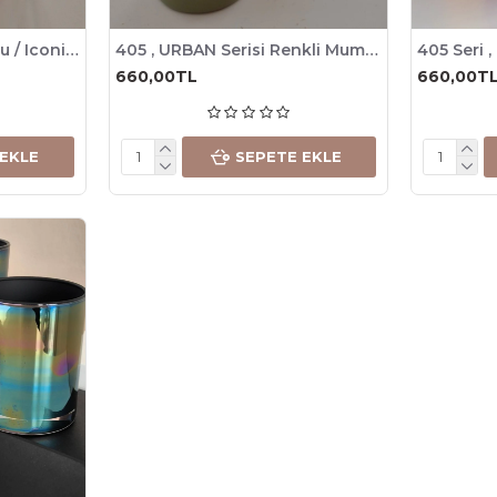
Fitil Yerleştirme Şablonu / Iconic , 405 Seri ve Bodega İçin Seçimli / 2li paket
405 , URBAN Serisi Renkli Mum Bardağı, 245cc , 6 Adet
660,00TL
660,00T
 EKLE
SEPETE EKLE