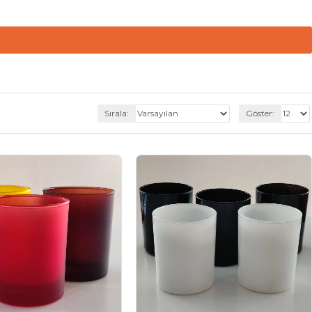
Sırala:
Göster: