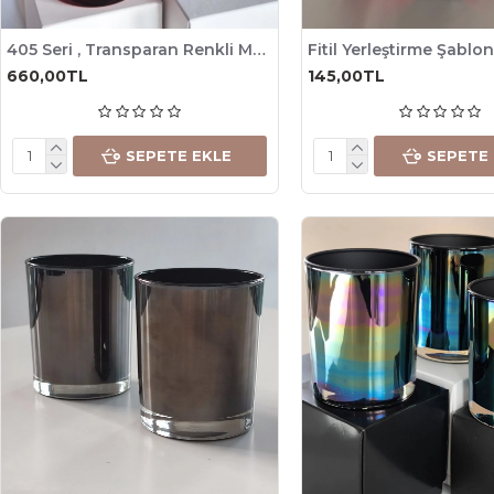
405 Seri , Transparan Renkli Mum Bardağı, 245cc , 6 Adet
660,00TL
145,00TL
SEPETE EKLE
SEPETE