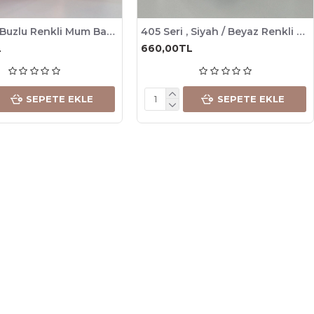
405 Seri , Buzlu Renkli Mum Bardağı, 245cc , 6 Adet
405 Seri , Siyah / Beyaz Renkli Mum Bardağı, 245cc , 6 Adet
L
660,00TL
SEPETE EKLE
SEPETE EKLE