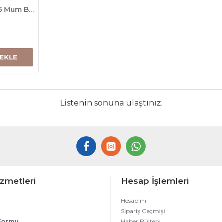
LUSTER Blue-Black 405 Mum Bardağı, 245cc , 6 Adet
 EKLE
Listenin sonuna ulaştınız.
zmetleri
Hesap İşlemleri
Hesabım
Sipariş Geçmişi
 Formu
Haber Bülteni