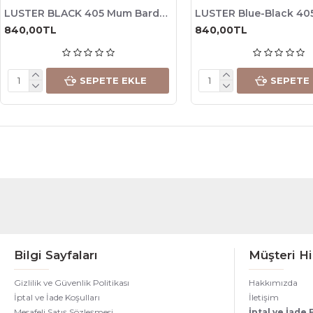
LUSTER BLACK 405 Mum Bardağı, 245cc , 6 Adet
840,00TL
840,00TL
SEPETE EKLE
SEPETE
Bilgi Sayfaları
Müşteri Hi
Gizlilik ve Güvenlik Politikası
Hakkımızda
İptal ve İade Koşulları
İletişim
Mesafeli Satış Sözleşmesi
İptal ve İade