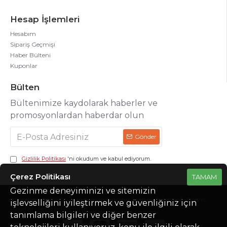
Hesap İşlemleri
Hesabım
Sipariş Geçmişi
Haber Bülteni
Kuponlar
Bülten
Bültenimize kaydolarak haberler ve
promosyonlardan haberdar olun
Gönder
Gizlilik Politikası
'ni okudum ve kabul ediyorum.
Çerez Politikası
TAMAM
Gezinme deneyiminizi ve sitemizin
Absorberr © 2020 -Tüm Hakları Saklıdır. Arastasoft İzmir E-Ticaret
işlevselliğini iyileştirmek ve güvenliğiniz için
Paketleri ile Hazırlanmıştır.
tanımlama bilgileri ve diğer benzer