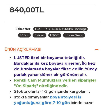
840,00TL
Etiketler:
LUSTER BLACK 405 Mum Bardağı
245cc
6 Adet
LB001
Lüster Serisi
ÜRÜN AÇIKLAMASI
LUSTER özel bir boyama tekniğidir.
Bardaklar iki kez boyaya girerler. İki kez
de fırınlamada boyalar fikse edilir. Yüzey
parlak yanar döner bir görünüm alır.
Renkli Cam Mumluklara verilen siparişler
"Ön Sipariş" niteliğindedir.
Stokta olanlar 1-2 gün içinde kargolanır.
stokta olmayanlar
b
oya atölyesi iş
yoğunluğuna göre 7-10 gün
içinde hazır