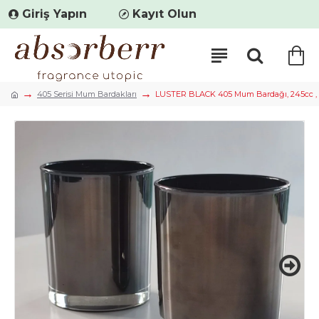
Giriş Yapın
Kayıt Olun
405 Serisi Mum Bardakları
LUSTER BLACK 405 Mum Bardağı, 245cc , 