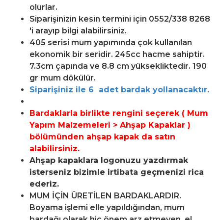
olurlar.
Siparişinizin kesin termini için 0552/338 8268
'i arayıp bilgi alabilirsiniz.
405 serisi mum yapımında çok kullanılan
ekonomik bir seridir. 245cc hacme sahiptir.
7.3cm çapında ve 8.8 cm yüksekliktedir. 190
gr mum dökülür.
Siparişiniz ile 6 adet bardak yollanacaktır.
Bardaklarla birlikte rengini seçerek (
Mum
Yapım Malzemeleri > Ahşap Kapaklar )
bölümünden ahşap kapak da satın
alabilirsiniz.
Ahşap kapaklara logonuzu yazdırmak
isterseniz bizimle irtibata geçmenizi rica
ederiz.
MUM İÇİN ÜRETİLEN BARDAKLARDIR.
Boyama işlemi elle yapıldığından, mum
bardağı olarak hiç önem arz etmeyen, el