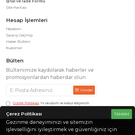
İptal ve İade Formu
Site Haritası
Hesap İşlemleri
Hesabım
Sipariş Geçmişi
Haber Bülteni
Kuponlar
Bülten
Bültenimize kaydolarak haberler ve
promosyonlardan haberdar olun
Gönder
Gizlilik Politikası
'ni okudum ve kabul ediyorum.
Çerez Politikası
TAMAM
Gezinme deneyiminizi ve sitemizin
Absorberr © 2020 -Tüm Hakları Saklıdır. Arastasoft İzmir E-Ticaret
işlevselliğini iyileştirmek ve güvenliğiniz için
Paketleri ile Hazırlanmıştır.