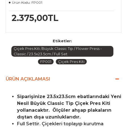
Ürün Kodu:
FP001
2.375,00TL
Etiketler:
Çiçek Pres Kiti /Büyük Classic Tip / Flower Press -
Classic / 23.5x23.5cm / Full Set
FP001
Çiçek Pres Kiti
ÜRÜN AÇIKLAMASI
Siparişinize 23.5x23.5cm ebatlarındaki Yeni
Nesil Büyük Classic Tip Çiçek Pres Kiti
yollanacaktır.
Ölçüler ahşap plakaların
dıştan dışa uzunluklarıdır.
Full Settir. Çiçekleri toplayıp kurutma