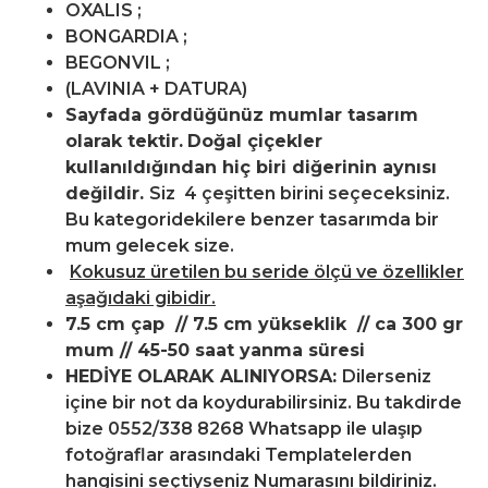
OXALIS ;
BONGARDIA ;
BEGONVIL ;
(LAVINIA + DATURA)
Sayfada gördüğünüz mumlar tasarım
olarak tektir.
Doğal çiçekler
kullanıldığından hiç biri diğerinin aynısı
değildir.
Siz 4 çeşitten birini seçeceksiniz.
Bu kategoridekilere benzer tasarımda bir
mum gelecek size.
Kokusuz üretilen bu seride ölçü ve özellikler
aşağıdaki gibidir.
7.5 cm çap // 7.5 cm yükseklik // ca 300 gr
mum // 45-50 saat yanma süresi
HEDİYE OLARAK ALINIYORSA:
Dilerseniz
içine bir not da koydurabilirsiniz. Bu takdirde
bize 0552/338 8268 Whatsapp ile ulaşıp
fotoğraflar arasındaki Templatelerden
hangisini seçtiyseniz Numarasını bildiriniz.