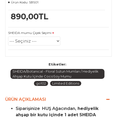
Ürün Kodu:
SBS01
890,00TL
SHEIDA mumu Çiçek Seçimi
Etiketler:
SHEIDA/Botanical - Floral Sütun Mumları / Hediyelik
Ahşap Kutu İçinde CocoSoy Mumu
go102
Limited Editions
ÜRÜN AÇIKLAMASI
Siparişinize HUŞ Ağacından,
hediyelik
ahşap bir kutu içinde 1 adet SHEIDA