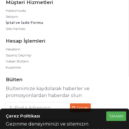
Müşteri Hizmetleri
Hakkımızda
İletişim
İptal ve İade Formu
Site Haritası
Hesap İşlemleri
Hesabım
Sipariş Geçmişi
Haber Bülteni
Kuponlar
Bülten
Bültenimize kaydolarak haberler ve
promosyonlardan haberdar olun
Gönder
Çerez Politikası
TAMAM
Gizlilik Politikası
'ni okudum ve kabul ediyorum.
Gezinme deneyiminizi ve sitemizin