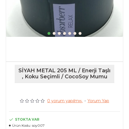
SİYAH METAL 205 ML / Enerji Taşlı
, Koku Seçimli / CocoSoy Mumu
0 yorum yapılmış.
-
Yorum Yap
STOKTA VAR
Ürün Kodu:
soy007