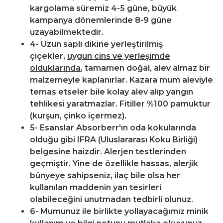
kargolama süremiz 4-5 güne, büyük
kampanya dönemlerinde 8-9 güne
uzayabilmektedir.
4- Uzun saplı dikine yerleştirilmiş
çiçekler,
uygun cins ve yerleşimde
olduklarında
, tamamen doğal, alev almaz bir
malzemeyle kaplanırlar. Kazara mum aleviyle
temas etseler bile kolay alev alıp yangın
tehlikesi yaratmazlar. Fitiller %100 pamuktur
(kurşun, çinko içermez).
5- Esanslar Absorberr'ın oda kokularında
olduğu gibi IFRA (Uluslararası Koku Birliği)
belgesine haizdir. Alerjen testlerinden
geçmiştir. Yine de özellikle hassas, alerjik
bünyeye sahipseniz, ilaç bile olsa her
kullanılan maddenin yan tesirleri
olabileceğini unutmadan tedbirli olunuz.
6- Mumunuz ile birlikte yollayacağımız minik