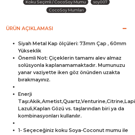
Koku Seçimli / CocoSoy Mumu
soy007
CocoSoy Mumları
ÜRÜN AÇIKLAMASI
Siyah Metal Kap ölçüleri: 73mm Çap , 60mm
Yükseklik
Önemli Not: Çiçeklerin tamamı alev almaz
solüsyonla kaplanamamaktadır. Mumunuzu
yanar vaziyette iken göz önünden uzakta
bırakmayınız.
Enerji
Taşı:Akik,Ametist,Quartz,Venturine,Citrine,Lap
Lazuli,Kaplan Gözü vs. taşlarından biri ya da
kombinasyonları kullanılır.
1- Seçeceğiniz koku Soya-Coconut mumu ile