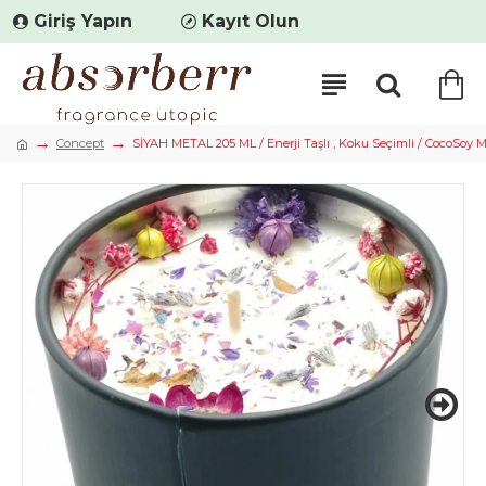
Giriş Yapın
Kayıt Olun
Concept
SİYAH METAL 205 ML / Enerji Taşlı , Koku Seçimli / CocoSoy