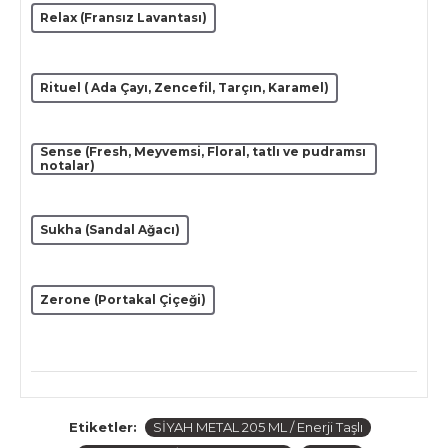
Relax (Fransız Lavantası)
Rituel ( Ada Çayı, Zencefil, Tarçın, Karamel)
Sense (Fresh, Meyvemsi, Floral, tatlı ve pudramsı
notalar)
Sukha (Sandal Ağacı)
Zerone (Portakal Çiçeği)
Etiketler:
SİYAH METAL 205 ML / Enerji Taşlı