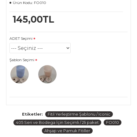
Ürün Kodu:
FO010
145,00TL
ADET Seçimi
Şablon Seçimi
Etiketler:
Fitil Yerleştirme Şablonu / Iconic
405 Seri ve Bodega İçin Seçimli / 2li paket
FO010
Ahşap ve Pamuk Fitiller