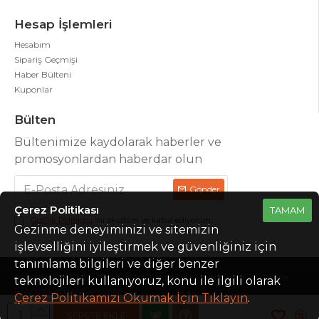
Hesap İşlemleri
Hesabım
Sipariş Geçmişi
Haber Bülteni
Kuponlar
Bülten
Bültenimize kaydolarak haberler ve
promosyonlardan haberdar olun
Gönder
Çerez Politikası
TAMAM
Gizlilik Politikası
'ni okudum ve kabul ediyorum.
Gezinme deneyiminizi ve sitemizin
işlevselliğini iyileştirmek ve güvenliğiniz için
tanımlama bilgileri ve diğer benzer
Absorberr © 2020 -Tüm Hakları Saklıdır. Arastasoft İzmir E-Ticaret
teknolojileri kullanıyoruz, konu ile ilgili olarak
Paketleri ile Hazırlanmıştır.
Çerez Politikamızı Okumak İçin Tıklayın
.
SEPETE EKLE