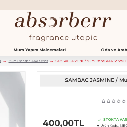
Mum Yapım Malzemeleri
Oda ve Arab
r
Mum Esansları AAA Series
SAMBAC JASMINE / Mum Esansı AAA Series (IFRA
SAMBAC JASMINE / Mum 
STOKTA VA
400,00TL
Ürün Kodu:
ME