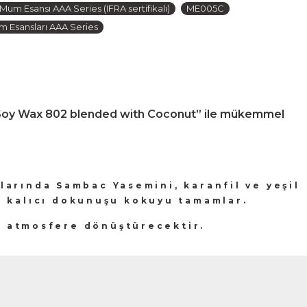
m Esansı AAA Series (IFRA sertifikalı)
ME005C
 Esansları AAA Series
ior Soy Wax 802 blended with Coconut” ile mükemmel
alarında Sambac Yasemini, karanfil ve yeşil
e kalıcı dokunuşu kokuyu tamamlar.
ir atmosfere dönüştürecektir.