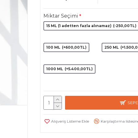
Miktar Seçimi
15 ML (1 adetten fazla alınamaz)
(-250,00TL)
100 ML
(+600,00TL)
250 ML
(+1.500,
1000 ML
(+5.400,00TL)
SEPE
Alışveriş Listeme Ekle
Karşılaştırma listesin