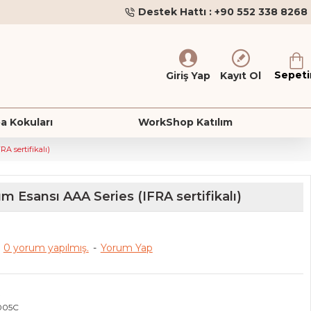
Destek Hattı : +90 552 338 8268
Sepet
Giriş Yap
Kayıt Ol
a Kokuları
WorkShop Katılım
 sertifikalı)
Esansı AAA Series (IFRA sertifikalı)
0 yorum yapılmış.
-
Yorum Yap
R
005C