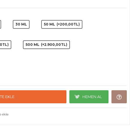
30 ML
50 ML
(+200,00TL)
00TL)
500 ML
(+2.900,00TL)
TE EKLE
HEMEN AL
e ekle