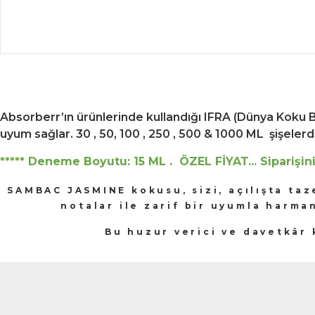
Absorberr’ın ürünlerinde kullandığı IFRA (Dünya Koku 
uyum sağlar. 30 , 50, 100 , 250 , 500 & 1000 ML şişeler
***** Deneme Boyutu: 15 ML . ÖZEL FİYAT... Siparişini
SAMBAC JASMINE kok
usu, sizi, açılışta ta
notalar ile zarif bir uyumla harm
Bu
huzur verici ve davetkâr 