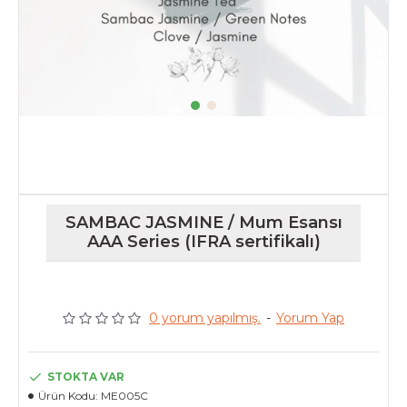
SAMBAC JASMINE / Mum Esansı
AAA Series (IFRA sertifikalı)
0 yorum yapılmış.
-
Yorum Yap
STOKTA VAR
Ürün Kodu:
ME005C