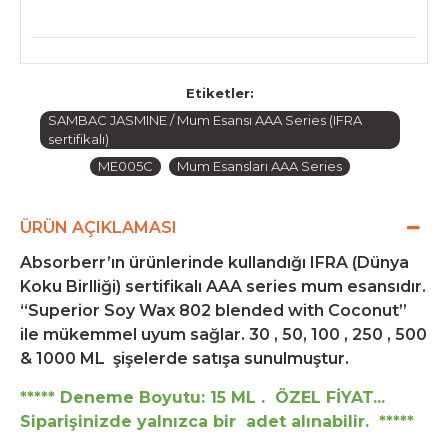
Etiketler:
SAMBAC JASMINE / Mum Esansı AAA Series (IFRA
sertifikalı)
ME005C
Mum Esansları AAA Series
ÜRÜN AÇIKLAMASI
Absorberr’ın ürünlerinde kullandığı IFRA (Dünya
Koku Birlliği) sertifikalı AAA series mum esansıdır.
“Superior Soy Wax 802 blended with Coconut”
ile mükemmel uyum sağlar. 30 , 50, 100 , 250 , 500
& 1000 ML şişelerde satışa sunulmuştur.
***** Deneme Boyutu: 15 ML . ÖZEL FİYAT...
Siparişinizde yalnızca bir adet alınabilir. *****