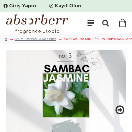
Giriş Yapın
Kayıt Olun
Mum Esansları AAA Series
SAMBAC JASMINE / Mum Esansı AAA Series (