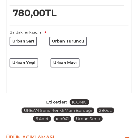
780,00TL
Bardak renk seçimi
Urban Sarı
Urban Turuncu
Urban Yeşil
Urban Mavi
Etiketler:
ICONIC
URBAN Serisi Renkli Mum Bardağı
280cc
6 Adet
ico041
Urban Serisi
ÜRÜN AÇIKLAMASI