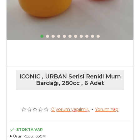
ICONIC , URBAN Serisi Renkli Mum
Bardağı, 280cc , 6 Adet
0 yorum yapılmış.
-
Yorum Yap
STOKTA VAR
Ürün Kodu:
ico041