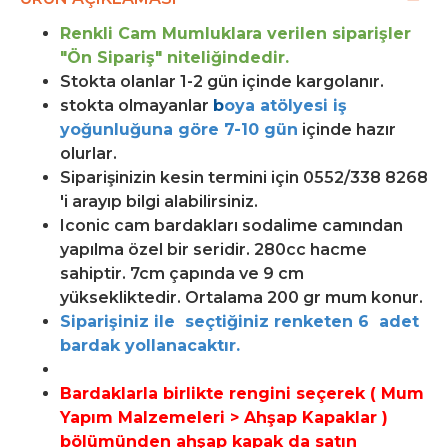
Renkli Cam Mumluklara verilen siparişler
"Ön Sipariş" niteliğindedir.
Stokta olanlar 1-2 gün içinde kargolanır.
stokta olmayanlar
b
oya atölyesi iş
yoğunluğuna göre 7-10 gün
içinde hazır
olurlar.
Siparişinizin kesin termini için 0552/338 8268
'i arayıp bilgi alabilirsiniz.
Iconic cam bardakları sodalime camından
yapılma özel bir seridir. 280cc hacme
sahiptir. 7cm çapında ve 9 cm
yüksekliktedir. Ortalama 200 gr mum konur.
Siparişiniz ile seçtiğiniz renketen 6 adet
bardak yollanacaktır.
Bardaklarla birlikte rengini seçerek (
Mum
Yapım Malzemeleri > Ahşap Kapaklar )
bölümünden ahşap kapak da satın