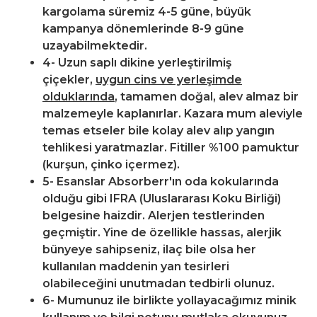
kargolama süremiz 4-5 güne, büyük
kampanya dönemlerinde 8-9 güne
uzayabilmektedir.
4- Uzun saplı dikine yerleştirilmiş
çiçekler,
uygun cins ve yerleşimde
olduklarında
, tamamen doğal, alev almaz bir
malzemeyle kaplanırlar. Kazara mum aleviyle
temas etseler bile kolay alev alıp yangın
tehlikesi yaratmazlar. Fitiller %100 pamuktur
(kurşun, çinko içermez).
5- Esanslar Absorberr'ın oda kokularında
olduğu gibi IFRA (Uluslararası Koku Birliği)
belgesine haizdir. Alerjen testlerinden
geçmiştir. Yine de özellikle hassas, alerjik
bünyeye sahipseniz, ilaç bile olsa her
kullanılan maddenin yan tesirleri
olabileceğini unutmadan tedbirli olunuz.
6- Mumunuz ile birlikte yollayacağımız minik