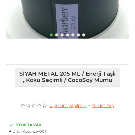
SİYAH METAL 205 ML / Enerji Taşlı
, Koku Seçimli / CocoSoy Mumu
0 yorum yapılmış.
-
Yorum Yap
STOKTA VAR
Ürün Kodu:
soy007