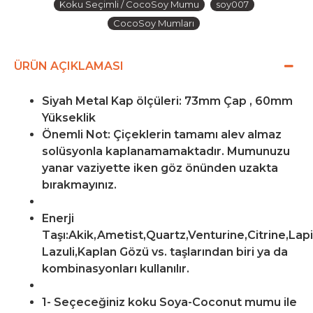
Koku Seçimli / CocoSoy Mumu
soy007
CocoSoy Mumları
ÜRÜN AÇIKLAMASI
Siyah Metal Kap ölçüleri: 73mm Çap , 60mm
Yükseklik
Önemli Not: Çiçeklerin tamamı alev almaz
solüsyonla kaplanamamaktadır. Mumunuzu
yanar vaziyette iken göz önünden uzakta
bırakmayınız.
Enerji
Taşı:Akik,Ametist,Quartz,Venturine,Citrine,Lap
Lazuli,Kaplan Gözü vs. taşlarından biri ya da
kombinasyonları kullanılır.
1- Seçeceğiniz koku Soya-Coconut mumu ile