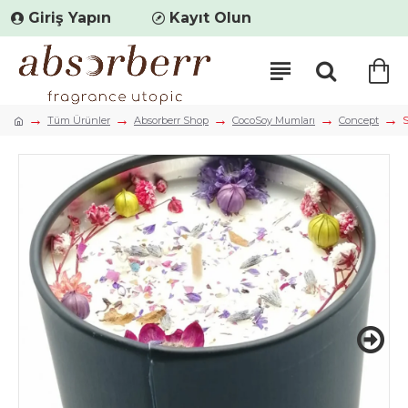
Giriş Yapın
Kayıt Olun
Tüm Ürünler
Absorberr Shop
CocoSoy Mumları
Concept
S