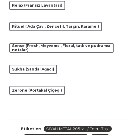
Relax (Fransız Lavantası)
Rituel ( Ada Çayı, Zencefil, Tarçın, Karamel)
Sense (Fresh, Meyvemsi, Floral, tatlı ve pudramsı
notalar)
Sukha (Sandal Ağacı)
Zerone (Portakal Çiçeği)
Etiketler:
SİYAH METAL 205 ML / Enerji Taşlı