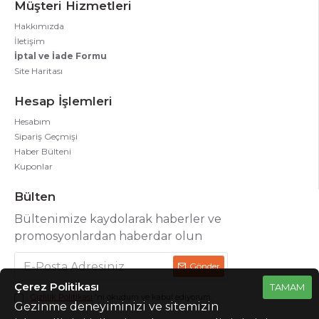
Müşteri Hizmetleri
Hakkımızda
İletişim
İptal ve İade Formu
Site Haritası
Hesap İşlemleri
Hesabım
Sipariş Geçmişi
Haber Bülteni
Kuponlar
Bülten
Bültenimize kaydolarak haberler ve
promosyonlardan haberdar olun
Gönder
Çerez Politikası
TAMAM
Gizlilik Politikası
'ni okudum ve kabul ediyorum.
Gezinme deneyiminizi ve sitemizin