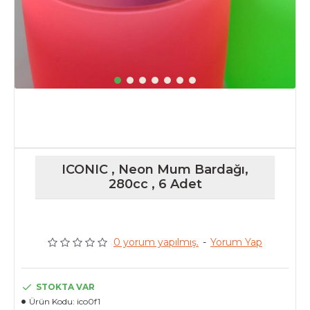
ICONIC , Neon Mum Bardağı,
280cc , 6 Adet
0 yorum yapılmış.
-
Yorum Yap
STOKTA VAR
Ürün Kodu:
ico0f1