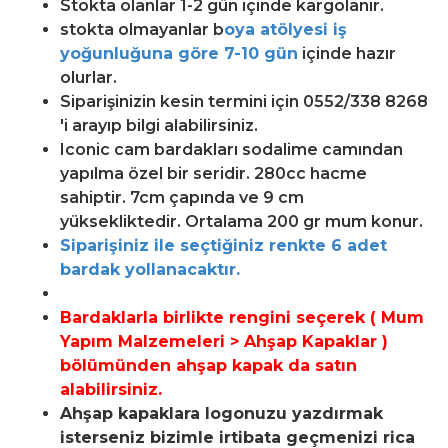
Stokta olanlar 1-2 gün içinde kargolanır.
stokta olmayanlar b
oya atölyesi iş
yoğunluğuna göre 7-10 gün
içinde hazır
olurlar.
Siparişinizin kesin termini için 0552/338 8268
'i arayıp bilgi alabilirsiniz.
Iconic cam bardakları sodalime camından
yapılma özel bir seridir. 280cc hacme
sahiptir. 7cm çapında ve 9 cm
yüksekliktedir. Ortalama 200 gr mum konur.
Siparişiniz ile seçtiğiniz renkte 6 adet
bardak yollanacaktır.
Bardaklarla birlikte rengini seçerek (
Mum
Yapım Malzemeleri > Ahşap Kapaklar )
bölümünden ahşap kapak da satın
alabilirsiniz.
Ahşap kapaklara logonuzu yazdırmak
isterseniz bizimle irtibata geçmenizi rica