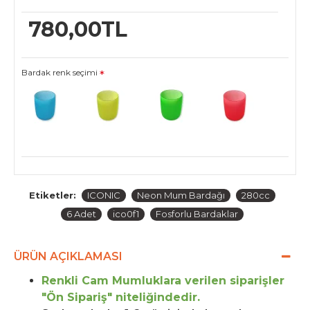
780,00TL
Bardak renk seçimi
Etiketler:
ICONIC
Neon Mum Bardağı
280cc
6 Adet
ico0f1
Fosforlu Bardaklar
ÜRÜN AÇIKLAMASI
Renkli Cam Mumluklara verilen siparişler
"Ön Sipariş" niteliğindedir.