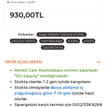
Ürün Kodu:
ico051
930,00TL
Etiketler:
Sage GREEN / GÜMÜŞ ICONIC
DAZZLE SERİSİ
Mum Bardağı
6 Adet
ico051
Dazzle Serisi
ÜRÜN AÇIKLAMASI
Renkli Cam Mumluklara verilen siparişler
"Ön Sipariş" niteliğindedir.
Stokta olanlar 1-2 gün içinde kargolanır.
Stokta olmayanlar
b
oya atölyesi iş
yoğunluğuna göre 7-10 gün
içinde hazır
olurlar.
Siparişinizin kesin termini için 0552/338 8268