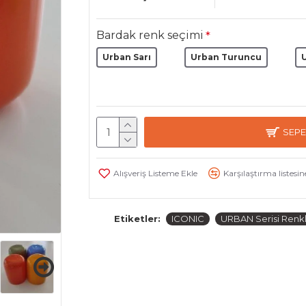
Bardak renk seçimi
Urban Sarı
Urban Turuncu
U
SEPE
Alışveriş Listeme Ekle
Karşılaştırma listesin
Etiketler:
ICONIC
URBAN Serisi Renk