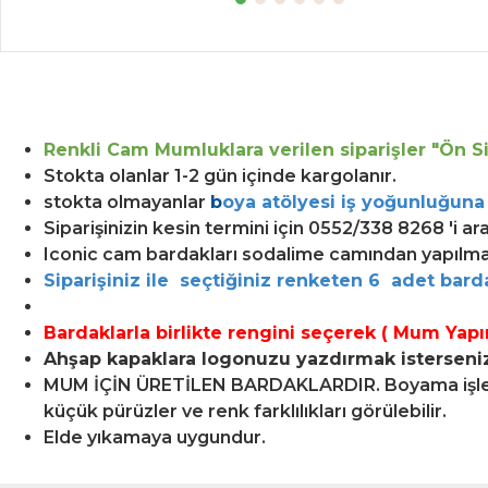
Renkli Cam Mumluklara verilen siparişler "Ön Sip
Stokta olanlar 1-2 gün içinde kargolanır.
stokta olmayanlar
b
oya atölyesi iş yoğunluğuna
Siparişinizin kesin termini için 0552/338 8268 'i arayı
Iconic cam bardakları sodalime camından yapılma 
Siparişiniz ile seçtiğiniz renketen 6 adet barda
Bardaklarla birlikte rengini seçerek (
Mum Yapım
Ahşap kapaklara logonuzu yazdırmak isterseniz 
MUM İÇİN ÜRETİLEN BARDAKLARDIR. Boyama işlemi 
küçük pürüzler ve renk farklılıkları görülebilir.
Elde yıkamaya uygundur.