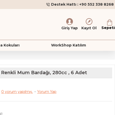
Destek Hattı : +90 552 338 8268
Sepet
Giriş Yap
Kayıt Ol
a Kokuları
WorkShop Katılım
 Renkli Mum Bardağı, 280cc , 6 Adet
0 yorum yapılmış.
-
Yorum Yap
41