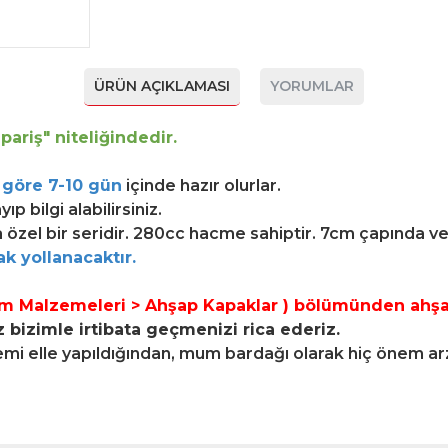
ÜRÜN AÇIKLAMASI
YORUMLAR
ariş" niteliğindedir.
 göre 7-10 gün
içinde hazır olurlar.
p bilgi alabilirsiniz.
özel bir seridir. 280cc hacme sahiptir. 7cm çapında v
k yollanacaktır.
 Malzemeleri > Ahşap Kapaklar ) bölümünden ahşap 
bizimle irtibata geçmenizi rica ederiz.
elle yapıldığından, mum bardağı olarak hiç önem arz