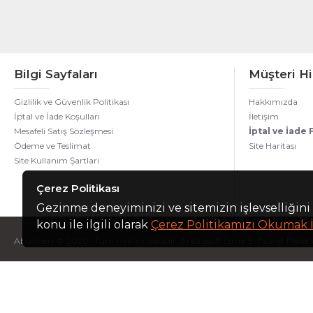
Bilgi Sayfaları
Müşteri Hi
Gizlilik ve Güvenlik Politikası
Hakkımızda
İptal ve İade Koşulları
İletişim
Mesafeli Satış Sözleşmesi
İptal ve İade
Ödeme ve Teslimat
Site Haritası
Site Kullanım Şartları
Çerez Politikası
Gezinme deneyiminizi ve sitemizin işlevselliğini 
konu ile ilgili olarak
Çerez Politikamızı Okumak İ
Absorberr © 2020 -Tüm Hakları Saklıdır. Arastasoft İzmir E-Ticaret Paketler