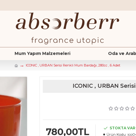
Mum Yapım Malzemeleri
Oda ve Arab
ICONIC , URBAN Serisi Renkli Mum Bardağı, 280cc , 6 Adet
ICONIC , URBAN Serisi
STOKTA VAR
780,00TL
Ürün Kodu:
ico0