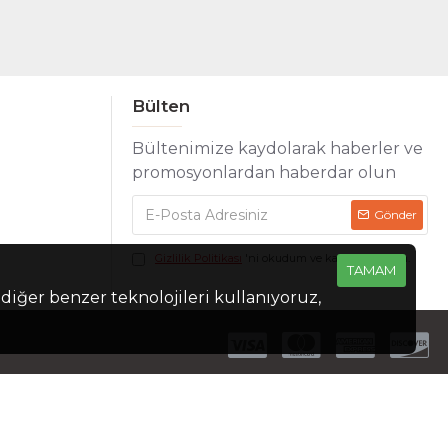
Bülten
Bültenimize kaydolarak haberler ve
promosyonlardan haberdar olun
Gönder
Gizlilik Politikası
'ni okudum ve kabul ediyorum.
TAMAM
 diğer benzer teknolojileri kullanıyoruz,