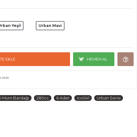
rban Yeşil
Urban Mavi
TE EKLE
HEMEN AL
e ekle
li Mum Bardağı
280cc
6 Adet
ico041
Urban Serisi