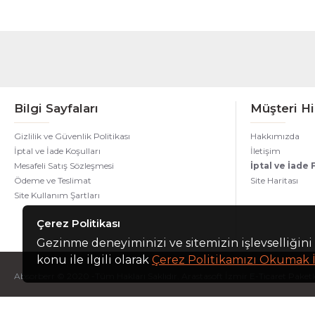
Bilgi Sayfaları
Müşteri Hi
Gizlilik ve Güvenlik Politikası
Hakkımızda
İptal ve İade Koşulları
İletişim
Mesafeli Satış Sözleşmesi
İptal ve İade
Ödeme ve Teslimat
Site Haritası
Site Kullanım Şartları
Çerez Politikası
Gezinme deneyiminizi ve sitemizin işlevselliğini 
konu ile ilgili olarak
Çerez Politikamızı Okumak İ
Absorberr © 2020 -Tüm Hakları Saklıdır. Arastasoft İzmir E-Ticaret Paketler