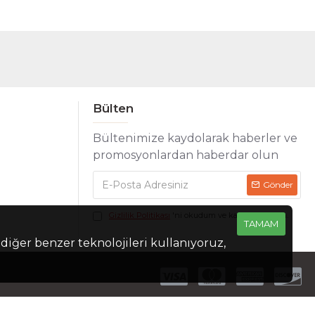
Bülten
Bültenimize kaydolarak haberler ve
promosyonlardan haberdar olun
Gönder
Gizlilik Politikası
'ni okudum ve kabul ediyorum.
TAMAM
 diğer benzer teknolojileri kullanıyoruz,