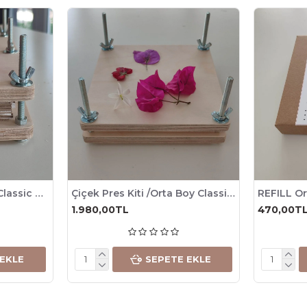
Çiçek Pres Kiti /Büyük Classic Tip / Flower Press - Classic / 23.5x23.5cm / Full Set
Çiçek Pres Kiti /Orta Boy Classic Tip / Flower Press - Classic / 16.5x16.5cm / Full Set
1.980,00TL
470,00T
 EKLE
SEPETE EKLE