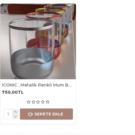
ICONIC , Metalik Renkli Mum Bardağı, 280cc , 6 Adet
750,00TL
SEPETE EKLE