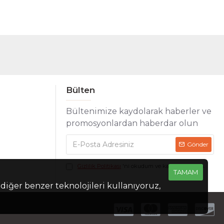
Bülten
Bültenimize kaydolarak haberler ve
promosyonlardan haberdar olun
Gönder
Gizlilik Politikası
'ni okudum ve kabul ediyorum.
TAMAM
 diğer benzer teknolojileri kullanıyoruz,