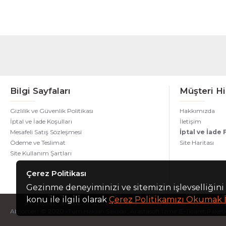
Bilgi Sayfaları
Müşteri Hi
Gizlilik ve Güvenlik Politikası
Hakkımızda
İptal ve İade Koşulları
İletişim
Mesafeli Satış Sözleşmesi
İptal ve İade
Ödeme ve Teslimat
Site Haritası
Site Kullanım Şartları
Çerez Politikası
Gezinme deneyiminizi ve sitemizin işlevselliğini 
konu ile ilgili olarak
Çerez Politikamızı Okumak İ
Absorberr © 2020 -Tüm Hakları Saklıdır. Arastasoft İzmir E-Ticaret Paketler