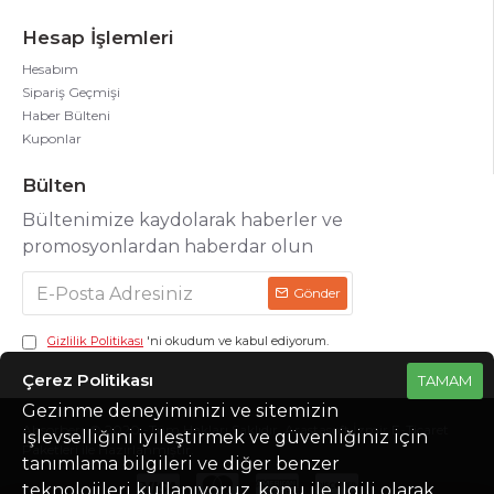
Hesap İşlemleri
Hesabım
Sipariş Geçmişi
Haber Bülteni
Kuponlar
Bülten
Bültenimize kaydolarak haberler ve
promosyonlardan haberdar olun
Gönder
Gizlilik Politikası
'ni okudum ve kabul ediyorum.
Çerez Politikası
TAMAM
Gezinme deneyiminizi ve sitemizin
Absorberr © 2020 -Tüm Hakları Saklıdır. Arastasoft İzmir E-Ticaret
işlevselliğini iyileştirmek ve güvenliğiniz için
Paketleri ile Hazırlanmıştır.
tanımlama bilgileri ve diğer benzer
teknolojileri kullanıyoruz, konu ile ilgili olarak